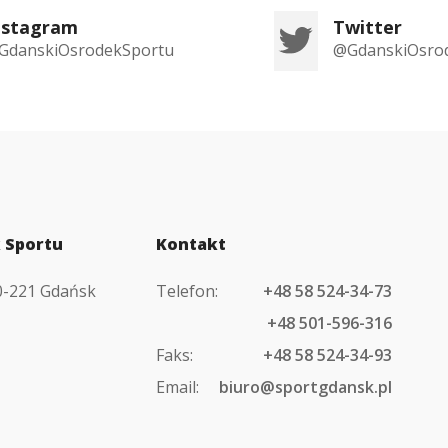
nstagram
Twitter
GdanskiOsrodekSportu
@GdanskiOsro
 Sportu
Kontakt
80-221 Gdańsk
Telefon:
+48 58 524-34-73
+48 501-596-316
Faks:
+48 58 524-34-93
Email:
biuro@sportgdansk.pl