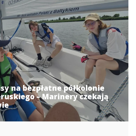
isy na bezpłatne półkolonie
ruskiego – Marinery czekają
wie