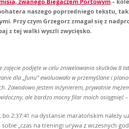
lmisia, zwanego Biegaczem Portowym
– kol
bohatera naszego poprzedniego tekstu, tak
mi. Przy czym Grzegorz zmagał się z nadp
j z tej walki wyszli zwycięsko.
ajęcie podjęte w celu zniwelowania skutków 8 lat pa
nie dla „funu” ewoluowało w przemyślane i plano
ch. Zawodowo jestem inżynierem, prywatnie mężem
idoczny, ale bardzo mocny filar moich osiągnięć –
e, bo 2:37:41 na dystansie maratońskim należy 
 sobie „czas na treningi urywa z wczesnych god