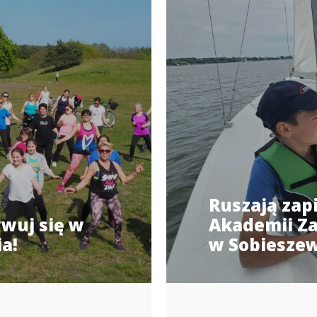
Ruszają zap
wuj się w
Akademii Za
a!
w Sobiesze