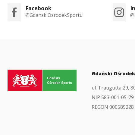
Facebook
I
@GdanskiOsrodekSportu
@
Przejdź
Gdański Ośrodek
do
ul. Traugutta 29, 
strony
NIP 583-001-05-79
głównej
REGON 000589228