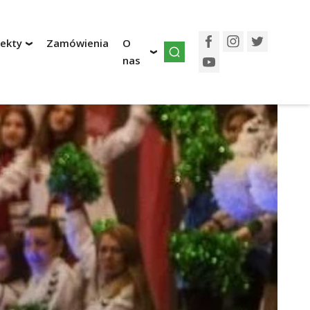
jekty
Zamówienia
O
Facebook
Instagram
Twitter
nas
YouTube