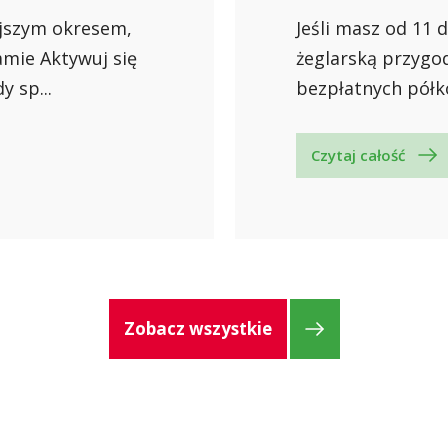
ejszym okresem,
Jeśli masz od 11 
amie Aktywuj się
żeglarską przygo
y sp...
bezpłatnych półko
Czytaj całość
Zobacz wszystkie