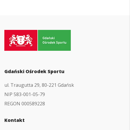
Przejdź
do
strony
głównej
Gdański Ośrodek Sportu
ul. Traugutta 29, 80-221 Gdańsk
NIP 583-001-05-79
REGON 000589228
Kontakt