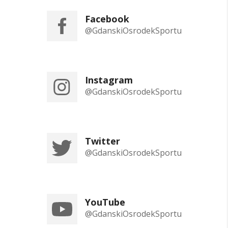
Facebook
@GdanskiOsrodekSportu
Instagram
@GdanskiOsrodekSportu
Twitter
@GdanskiOsrodekSportu
YouTube
@GdanskiOsrodekSportu