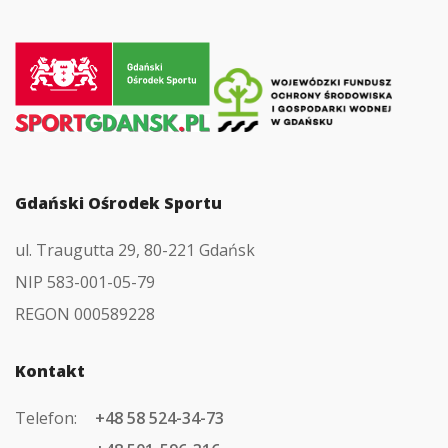
Przejdź
do
strony
głównej
Gdański Ośrodek Sportu
ul. Traugutta 29, 80-221 Gdańsk
NIP 583-001-05-79
REGON 000589228
Kontakt
Telefon:
+48 58 524-34-73