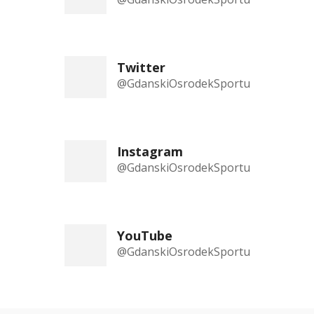
Twitter
@GdanskiOsrodekSportu
Instagram
@GdanskiOsrodekSportu
YouTube
@GdanskiOsrodekSportu