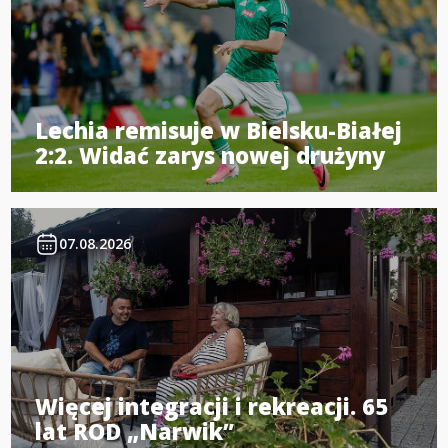
Lechia remisuje w Bielsku-Białej
2:2. Widać zarys nowej drużyny
07.08.2026
Więcej integracji i rekreacji. 65
lat ROD „Narwik”