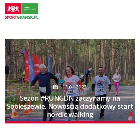
Przejdź
do
strony
głównej
Przejdź
do
treści
13.01.2023
Sezon #RUNGDN zaczynamy na
Sobieszewie. Nowością dodatkowy start
nordic walking