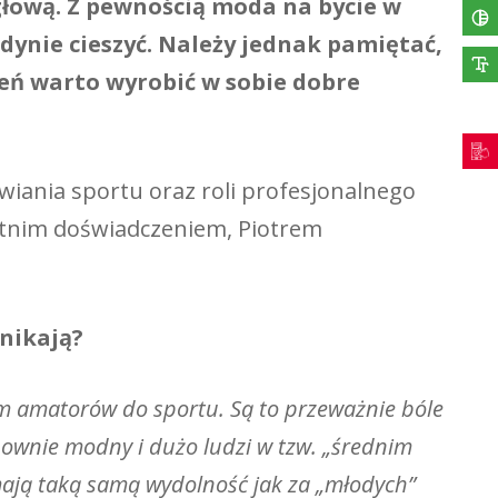
 głową. Z pewnością moda na bycie w
dynie cieszyć. Należy jednak pamiętać,
zeń warto wyrobić w sobie dobre
iania sportu oraz roli profesjonalnego
letnim doświadczeniem, Piotrem
ynikają?
m amatorów do sportu. Są to przeważnie bóle
onownie modny i dużo ludzi w tzw. „średnim
mają taką samą wydolność jak za „młodych”