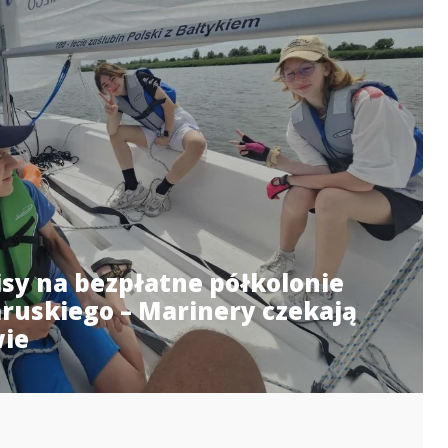
isy na bezpłatne półkolonie
ruskiego – Marinery czekają
wie