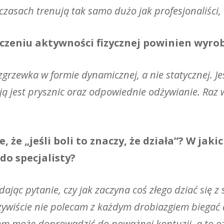
czasach trenują tak samo dużo jak profesjonaliści, a
ończeniu aktywności fizycznej powinien wyro
zewka w formie dynamicznej, a nie statycznej. Je
ją jest prysznic oraz odpowiednie odżywianie. Raz 
 że „jeśli boli to znaczy, że działa”? W ja
do specjalisty?
jąc pytanie, czy jak zaczyna coś złego dziać się z
zywiście nie polecam z każdym drobiazgiem biegać d
em może doprowadzić do poważnej kontuzji, a to o