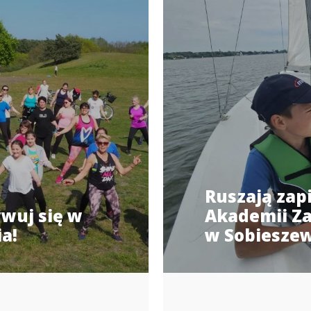
Ruszają zap
wuj się w
Akademii Za
a!
w Sobiesze