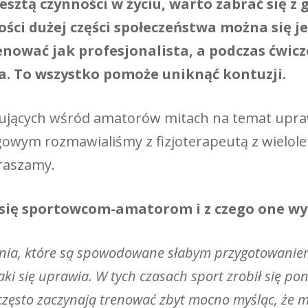
esztą czynności w życiu, warto zabrać się z
ści dużej części społeczeństwa można się je
nować jak profesjonalista, a podczas ćwic
a. To wszystko pomoże uniknąć kontuzji.
tujących wśród amatorów mitach na temat upraw
ngowym rozmawialiśmy z fizjoterapeutą z wielo
praszamy.
ją się sportowcom-amatorom i z czego one w
żenia, które są spowodowane słabym przygotowanie
jaki się uprawia. W tych czasach sport zrobił się p
 często zaczynają trenować zbyt mocno myśląc, że 