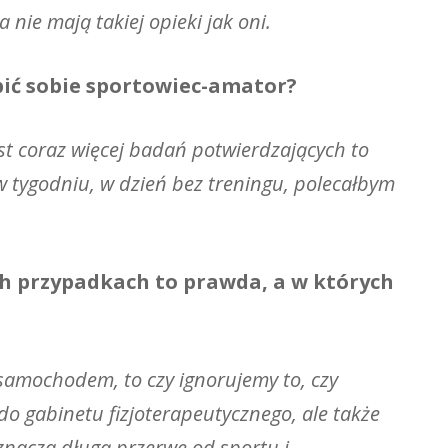
 nie mają takiej opieki jak oni.
bić sobie sportowiec-amator?
st coraz więcej badań potwierdzających to
w tygodniu, w dzień bez treningu, polecałbym
kich przypadkach to prawda, a w których
 samochodem, to czy ignorujemy to, czy
o gabinetu fizjoterapeutycznego, ale także
znacza długą przerwę od sportu i