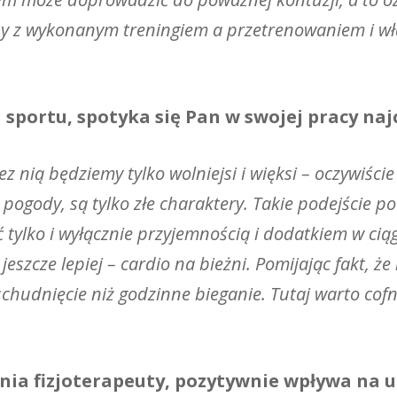
any z wykonanym treningiem a przetrenowaniem i w
sportu, spotyka się Pan w swojej pracy najc
ez nią będziemy tylko wolniejsi i więksi – oczywiści
łej pogody, są tylko złe charaktery. Takie podejści
ylko i wyłącznie przyjemnością i dodatkiem w ciągu
eszcze lepiej – cardio na bieżni. Pomijając fakt, że n
schudnięcie niż godzinne bieganie. Tutaj warto cofn
enia fizjoterapeuty, pozytywnie wpływa na 