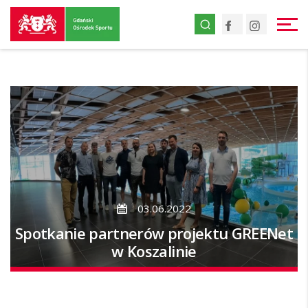
Przejdź
Facebook
Instagr
do
strony
głównej
Przejdź
do
treści
03.06.2022
Spotkanie partnerów projektu GREENet
w Koszalinie