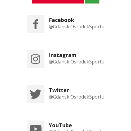
Facebook
@GdanskiOsrodekSportu
Instagram
@GdanskiOsrodekSportu
Twitter
@GdanskiOsrodekSportu
YouTube