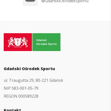
@GdanskiOsrodekSportu
Przejdź
do
strony
głównej
Gdański Ośrodek Sportu
ul. Traugutta 29, 80-221 Gdańsk
NIP 583-001-05-79
REGON 000589228
Kontakt