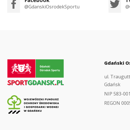
@GdanskiOsrodekSportu
@
Przejdź
Gdański O
do
ul. Traugut
strony
Gdańsk
głównej
NIP 583-00
REGON 000