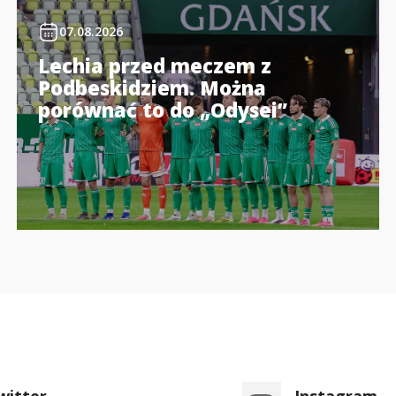
07.08.2026
Lechia przed meczem z
Podbeskidziem. Można
porównać to do „Odysei”
witter
Instagram