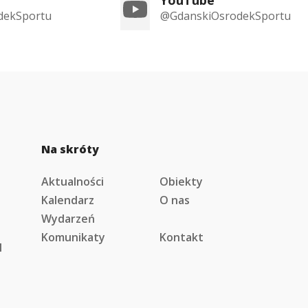
dekSportu
@GdanskiOsrodekSportu
Na skróty
Aktualności
Obiekty
Kalendarz
O nas
Wydarzeń
Komunikaty
Kontakt
l