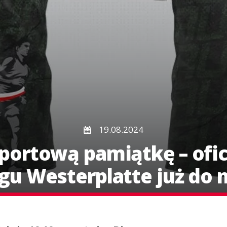
19.08.2024
portową pamiątkę – ofic
egu Westerplatte już do 