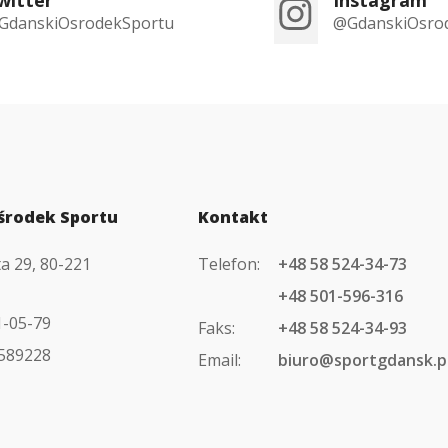
GdanskiOsrodekSportu
@GdanskiOsro
środek Sportu
Kontakt
ta 29, 80-221
Telefon:
+48 58 524-34-73
+48 501-596-316
1-05-79
Faks:
+48 58 524-34-93
589228
Email:
biuro@sportgdansk.p