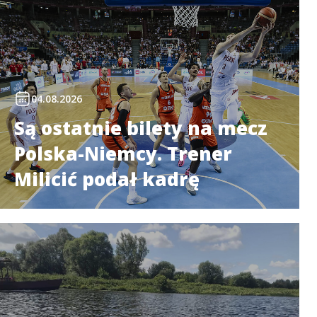
04.08.2026
Są ostatnie bilety na mecz
Polska-Niemcy. Trener
Milicić podał kadrę