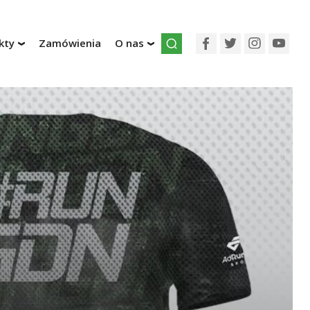
kty
Zamówienia
O nas
Facebook
Twitter
Instagr
You