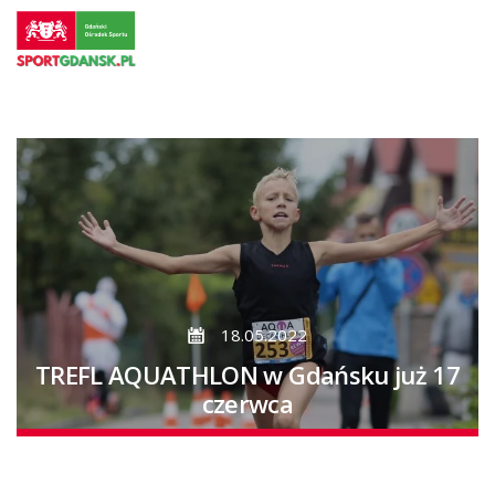
Przejdź
do
strony
głównej
Przejdź
do
treści
18.05.2022
TREFL AQUATHLON w Gdańsku już 17
czerwca