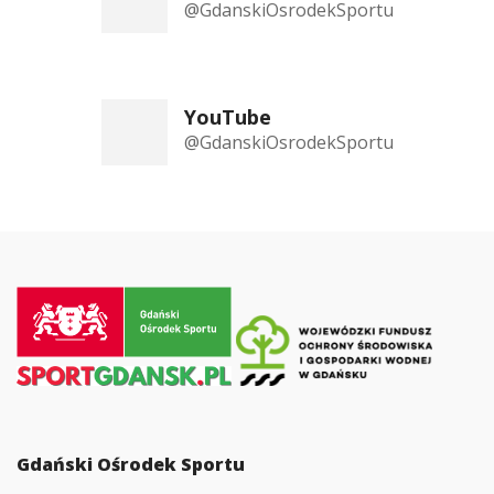
@GdanskiOsrodekSportu
YouTube
@GdanskiOsrodekSportu
Przejdź
do
strony
głównej
Gdański Ośrodek Sportu