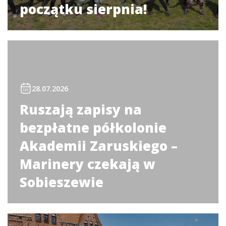
początku sierpnia!
28.07.2026
Ruszają zapisy na
bezpłatne półkolonie
Akademii Zaruskiego –
Marinery czekają w
Sobieszewie