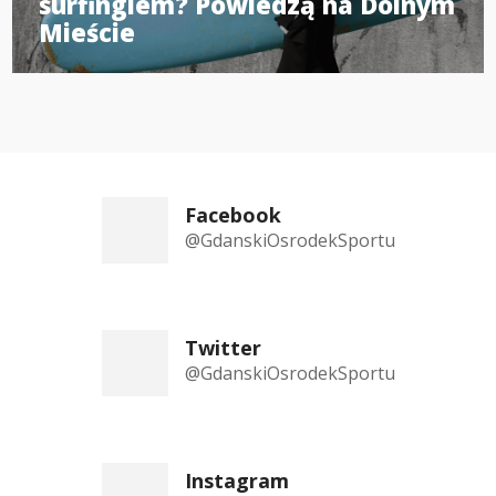
surfingiem? Powiedzą na Dolnym
Mieście
Facebook
@GdanskiOsrodekSportu
Twitter
@GdanskiOsrodekSportu
Instagram