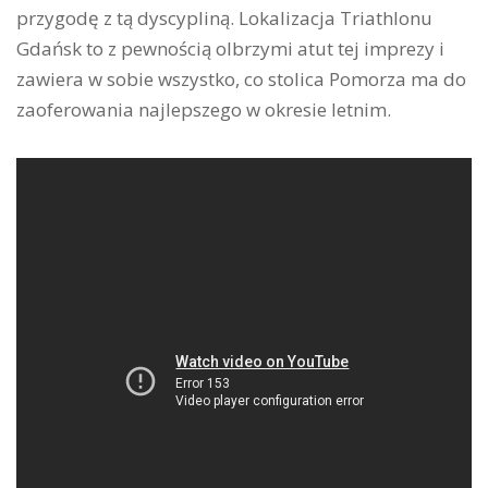
przygodę z tą dyscypliną. Lokalizacja Triathlonu
Gdańsk to z pewnością olbrzymi atut tej imprezy i
zawiera w sobie wszystko, co stolica Pomorza ma do
zaoferowania najlepszego w okresie letnim.