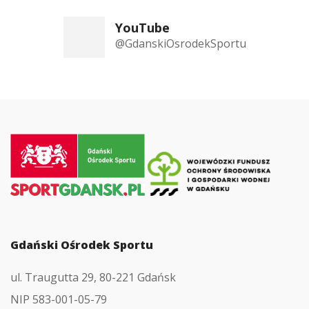
YouTube
@GdanskiOsrodekSportu
Przejdź
do
strony
głównej
Gdański Ośrodek Sportu
ul. Traugutta 29, 80-221 Gdańsk
NIP 583-001-05-79