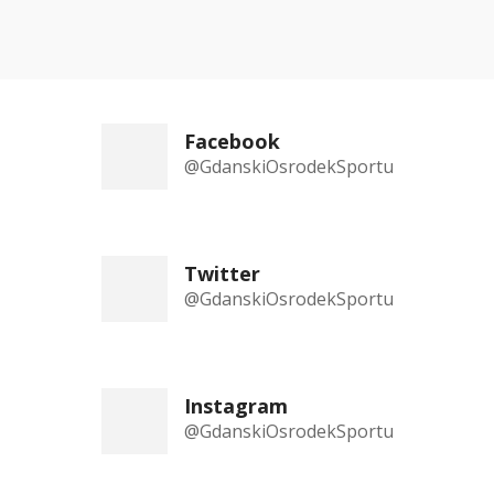
Facebook
@GdanskiOsrodekSportu
Twitter
@GdanskiOsrodekSportu
Instagram
@GdanskiOsrodekSportu