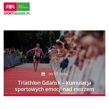
Przejdź
do
strony
głównej
Przejdź
do
treści
09.07.2019
Triathlon Gdańsk – kumulacja
sportowych emocji nad morzem