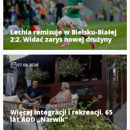
Lechia remisuje w Bielsku-Białej
2:2. Widać zarys nowej drużyny
07.08.2026
Więcej integracji i rekreacji. 65
lat ROD „Narwik”