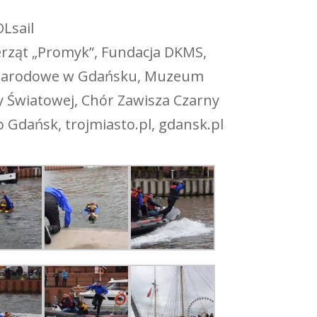
Lsail
erząt „Promyk”, Fundacja DKMS,
um Narodowe w Gdańsku, Muzeum
 Światowej, Chór Zawisza Czarny
io Gdańsk, trojmiasto.pl, gdansk.pl