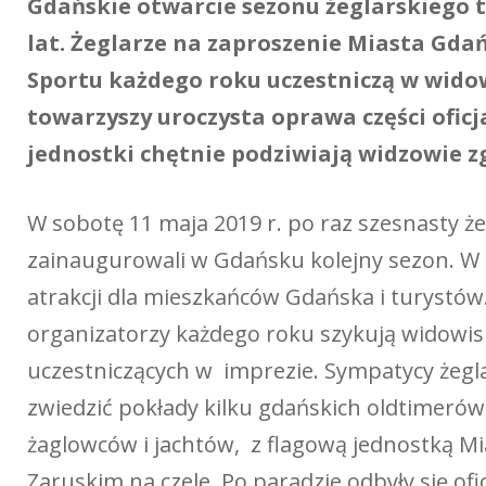
Gdańskie otwarcie sezonu żeglarskiego t
lat. Żeglarze na zaproszenie Miasta Gda
Sportu każdego roku uczestniczą w wido
towarzyszy uroczysta oprawa części ofic
jednostki chętnie podziwiają widzowie 
W sobotę 11 maja 2019 r. po raz szesnasty ż
zainaugurowali w Gdańsku kolejny sezon. W
atrakcji dla mieszkańców Gdańska i turystów
organizatorzy każdego roku szykują widowi
uczestniczących w imprezie. Sympatycy żegla
zwiedzić pokłady kilku gdańskich oldtimerów
żaglowców i jachtów, z flagową jednostką M
Zaruskim na czele. Po paradzie odbyły się ofi