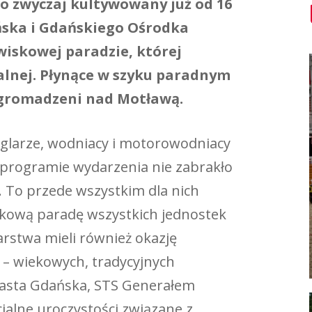
o zwyczaj kultywowany już od 16
ńska i Gdańskiego Ośrodka
wiskowej paradzie, której
jalnej. Płynące w szyku paradnym
zgromadzeni nad Motławą.
eglarze, wodniacy i motorowodniacy
 programie wydarzenia nie zabrakło
. To przede wszystkim dla nich
skową paradę wszystkich jednostek
rstwa mieli również okazję
 – wiekowych, tradycyjnych
iasta Gdańska, STS Generałem
cjalne uroczystości związane z