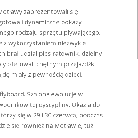
otławy zaprezentowali się
ygotowali dynamiczne pokazy
ego rodzaju sprzętu pływającego.
e z wykorzystaniem niezwykle
 brał udział pies ratownik, dzielny
cy oferowali chętnym przejażdżki
dę miały z pewnością dzieci.
lyboard. Szalone ewolucje w
wodników tej dyscypliny. Okazja do
órzy się w 29 i 30 czerwca, podczas
ie się również na Motławie, tuż