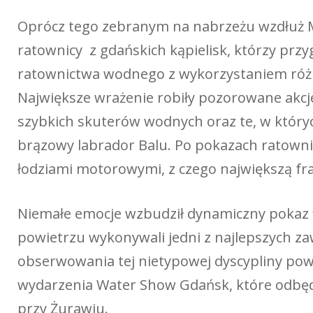
Oprócz tego zebranym na nabrzeżu wzdłuż M
ratownicy z gdańskich kąpielisk, którzy prz
ratownictwa wodnego z wykorzystaniem różn
Największe wrażenie robiły pozorowane akcj
szybkich skuterów wodnych oraz te, w których
brązowy labrador Balu. Po pokazach ratowni
łodziami motorowymi, z czego największą fraj
Niemałe emocje wzbudził dynamiczny pokaz f
powietrzu wykonywali jedni z najlepszych za
obserwowania tej nietypowej dyscypliny powt
wydarzenia Water Show Gdańsk, które odbędz
przy Żurawiu.