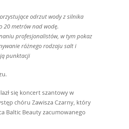
rzystujące odrzut wody z silnika
do 20 metrów nad wodę.
naniu profesjonalistów, w tym pokaz
onywanie różnego rodzaju salt i
ją punktacji
zu.
lazł się koncert szantowy w
stęp chóru Zawisza Czarny, który
wca Baltic Beauty zacumowanego