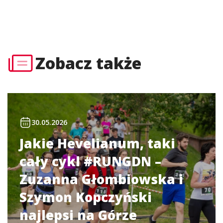
Zobacz także
30.05.2026
Jakie Hevelianum, taki
cały cykl #RUNGDN –
Zuzanna Głombiowska i
Szymon Kopczyński
najlepsi na Górze