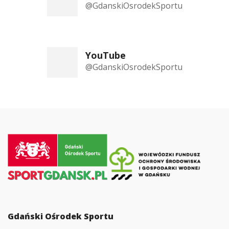
@GdanskiOsrodekSportu
YouTube
@GdanskiOsrodekSportu
Przejdź
do
strony
głównej
Gdański Ośrodek Sportu