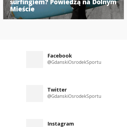
surfingiem? Powiedzą na Dolnym
Mieście
Facebook
@GdanskiOsrodekSportu
Twitter
@GdanskiOsrodekSportu
Instagram