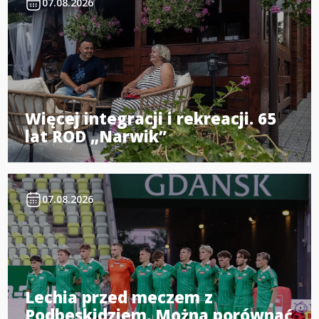
07.08.2026
Więcej integracji i rekreacji. 65
lat ROD „Narwik”
07.08.2026
Lechia przed meczem z
Podbeskidziem. Można porównać