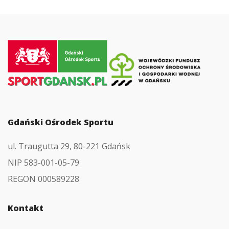
Przejdź
do
strony
głównej
Gdański Ośrodek Sportu
ul. Traugutta 29, 80-221 Gdańsk
NIP 583-001-05-79
REGON 000589228
Kontakt