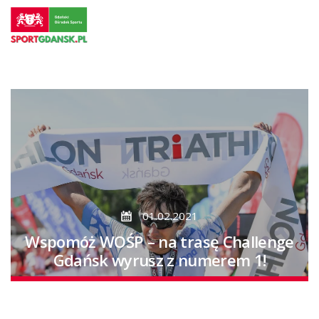
Przejdź
do
strony
głównej
Przejdź
do
treści
01.02.2021
Wspomóż WOŚP – na trasę Challenge
Gdańsk wyrusz z numerem 1!