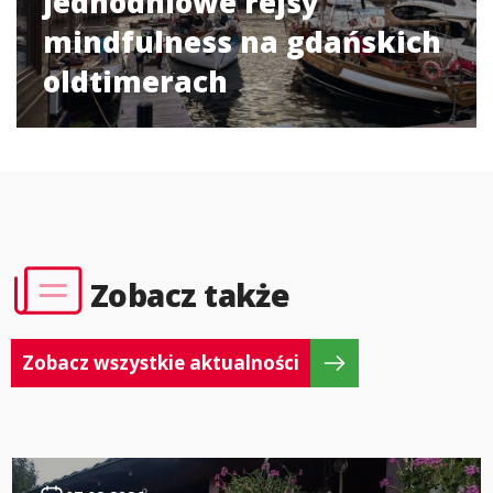
jednodniowe rejsy
mindfulness na gdańskich
oldtimerach
Zobacz także
Zobacz wszystkie aktualności